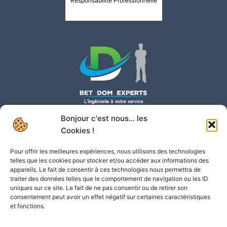
Responsabilité Professionnelle
Bonjour c'est nous... les
BET DOM EXPERTS S.A.S.
Cookies !
Zi champigny bât 17 – imm frangipanier
97224 DUCOS
Tel :
+596 696 382 402
Pour offrir les meilleures expériences, nous utilisons des technologies
Email :
contact@domexperts.com
telles que les cookies pour stocker et/ou accéder aux informations des
APE : 7112B – SIRET : 949 025 647 000 15
appareils. Le fait de consentir à ces technologies nous permettra de
TVA intracommunautaire : FR77949025647
traiter des données telles que le comportement de navigation ou les ID
Domaines d’activités
uniques sur ce site. Le fait de ne pas consentir ou de retirer son
consentement peut avoir un effet négatif sur certaines caractéristiques
Bureau d’Etudes Techniques
et fonctions.
Maitrise d’Oeuvre
Diagnostic et Expertise