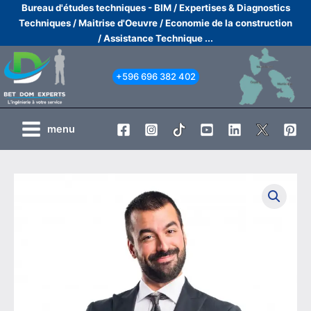
Aller
Bureau d'études techniques - BIM /
Expertises & Diagnostics
Techniques /
Maitrise d'Oeuvre /
Economie de la construction
au
/
Assistance Technique ...
contenu
+596 696 382 402
menu
quantité
de
Expertise
:
Avis
avant
acquisition