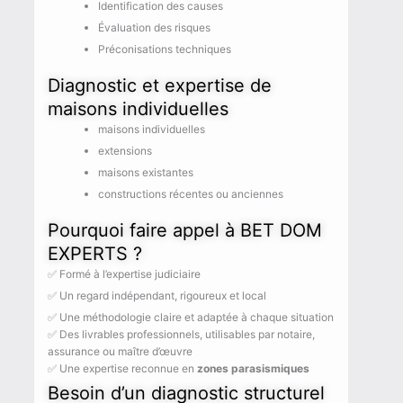
Identification des causes
Évaluation des risques
Préconisations techniques
Diagnostic et expertise de
maisons individuelles
maisons individuelles
extensions
maisons existantes
constructions récentes ou anciennes
Pourquoi faire appel à BET DOM
EXPERTS ?
✅ Formé à l’expertise judiciaire
✅ Un regard indépendant, rigoureux et local
✅ Une méthodologie claire et adaptée à chaque situation
✅ Des livrables professionnels, utilisables par notaire,
assurance ou maître d’œuvre
✅ Une expertise reconnue en
zones parasismiques
Besoin d’un diagnostic structurel