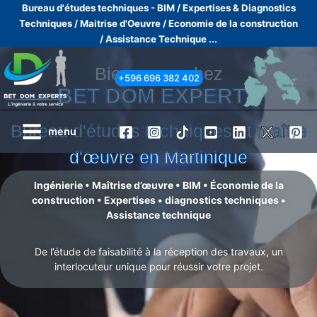
Aller
Bureau d'études techniques - BIM /
Expertises & Diagnostics
Techniques /
Maitrise d'Oeuvre /
Economie de la construction
au
/
Assistance Technique ...
contenu
Bienvenue chez
+596 696 382 402
BET DOM EXPERTS
Bureau d'études techniques et maître
menu
d'œuvre en Martinique
Ingénierie • Maîtrise d’œuvre • BIM • Économie de la
construction • Expertises • diagnostics techniques •
Assistance technique
De l’étude de faisabilité à la réception des travaux, un
interlocuteur unique pour réussir votre projet.