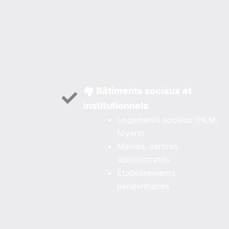
🏘️ Bâtiments sociaux et
institutionnels
Logements sociaux (HLM,
foyers)
Mairies, centres
administratifs
Établissements
pénitentiaires