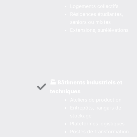
Logements collectifs,
Résidences étudiantes,
seniors ou mixtes
Extensions, surélévations
🏭 Bâtiments industriels et
techniques
Ateliers de production
Entrepôts, hangars de
stockage
Plateformes logistiques
Postes de transformation