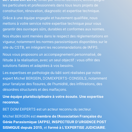
les particuliers et professionnels dans tous leurs projets de
construction, rénovation, diagnostic et expertise technique.
Grâce à une équipe engagée et hautement qualifiée, nous
mettons à votre service notre expertise technique pour vous
garantir des ouvrages sûrs, durables et conformes aux normes.
Nos études sont menées dans le respect des réglementations en
vigueur, notamment les normes parasismiques disponibles sur le
site du CSTB
, en intégrant les recommandations de
l’AFPS
.
Nous vous proposons un accompagnement personnalisé, de
l’étude à la réalisation, avec un seul objectif : vous offrir des
solutions fiables et adaptées à vos besoins.
Les expertises en pathologie du bâti sont réalisées par notre
expert Michel BERGEIN, DOMEXPERTS-CONSEILS, notamment
pour l’analyse des fissures, de l’humidité, des infiltrations, des
désordres structurels et des malfaçons.
Une équipe pluridisciplinaire à votre écoute. Une expertise
reconnue.
BET DOM EXPERTS est un acteur reconnu du secteur.
Michel BERGEIN est
membre de l’Association Française du
Génie Parasismique (
AFPS
)
,
INSPECTEUR D’URGENCE POST
SISMIQUE depuis 2015
, et
formé à L’EXPERTISE JUDICIAIRE
.